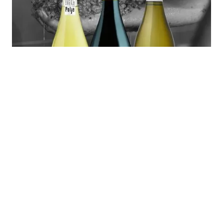
Polje
Collio napfényes dűlőiben, Cormons térségében
öltenek testet a Polje borai. Különleges karsztos talaj,
ponca és déli fekvés ad karaktert a Friuli fajtáknak.
Friulano, Ribolla és Sauvignon elegáns, letisztult
stílusban.