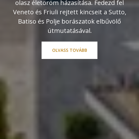
olasz életöröm házasítása. Fedezd fel
Veneto és Friuli rejtett kincseit a Sutto,
Batiso és Polje borászatok elbűvölő
útmutatásával.
OLVASS TOVÁBB