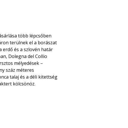
ásárlása több lépcsőben
ron terülnek el a borászat
va erdő és a szlovén határ
an, Dolegna del Collio
arsztos mélyedések –
ány száz méteres
a talaj és a déli kitettség
ktert kölcsönöz.