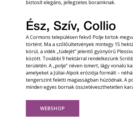
biztosít elegáns, jellegzetes borainknak.
Ész, Szív, Collio
A Cormons településen fekvő Polje birtok megv
történt. Ma a szőlőültetvények mintegy 15 hektá
körül, a vidék „tüdejét” jelentő gyönyörű Plessi
között. További 9 hektárral rendelkezünk Scriòb
területén. A „polje” néven ismert, lágy vonalú k
amelyeket a Júliai-Alpok eróziója formált – néh
tengerszint feletti magasságban húzódnak. A ponc
minden egyes bornak összetéveszthetetlen kara
WEBSHOP