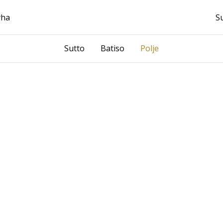
yha
S
Sutto
Batiso
Polje